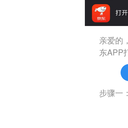
亲爱的
东AP
步骤一