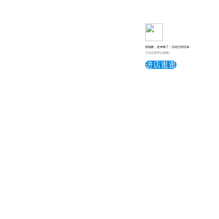
很抱歉，您来晚了，活动已经结束~
下次记得早点来哦~
进店逛逛